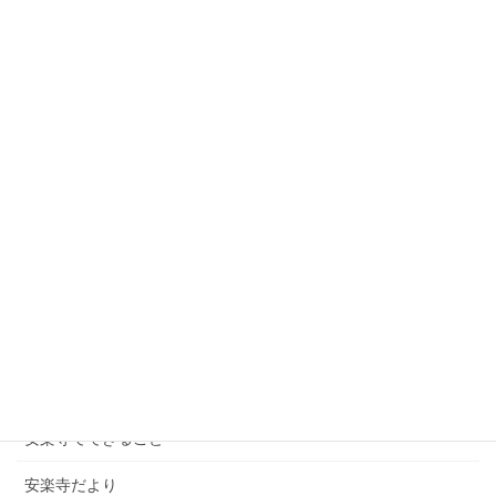
2012年11月24日
よもやま話
よもやま話について
よもやま話のカテゴリでは、寺宝のことや法話的なことやニュー
ス性のあることなどをお伝えしていきます。
投
ペ
ペ
ペ
«
1
2
3
稿
ー
ー
ー
ジ
ジ
ジ
ナ
ホーム
ビ
ゲ
安楽寺について
ー
行事の予定
シ
ョ
安楽寺でできること
ン
安楽寺だより