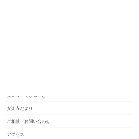
よもやま話
次の記事
よもやま話 第６話 餅と歯固め、
数え年
2013年1月21日
ホーム
安楽寺について
行事の予定
安楽寺でできること
安楽寺だより
ご相談・お問い合わせ
アクセス